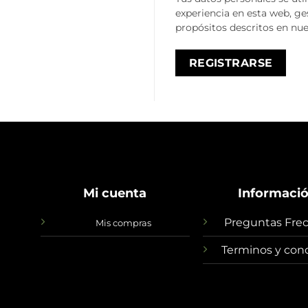
experiencia en esta web, ge
propósitos descritos en nu
REGISTRARSE
Mi cuenta
Informaci
Preguntas Fre
Mis compras
Terminos y con