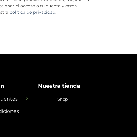
stionar el acceso a tu cuenta y otros
estra
política de privacidad
.
ón
Nuestra tienda
cuentes
Shop
diciones