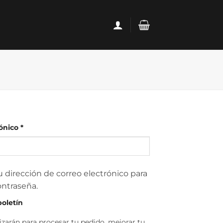
Obligatorio
rónico
*
u dirección de correo electrónico para
ontraseña.
boletín
lizarán para procesar tu pedido, mejorar tu